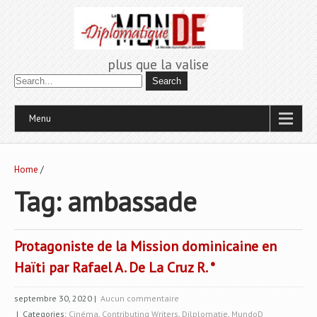
plus que la valise
Menu
Home
/
Tag: ambassade
Protagoniste de la Mission dominicaine en
Haïti par Rafael A. De La Cruz R. *
septembre 30, 2020
|
Aucun commentaire
| Categories:
Cinéma
,
Contributing Writers
,
Dilplomatie
,
MundoD